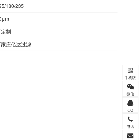
/180/235
0μm
可定制
石家庄亿达过滤
手机版
微信
QQ
电话