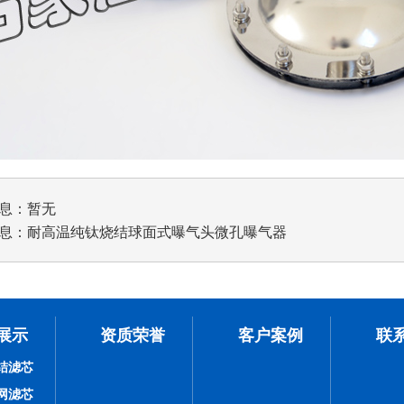
息：暂无
息：
耐高温纯钛烧结球面式曝气头微孔曝气器
展示
资质荣誉
客户案例
联
结滤芯
网滤芯